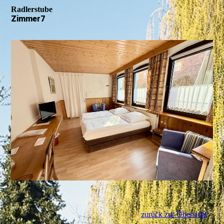
Radlerstube
Zimmer7
zurück zur Übersicht
»