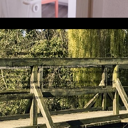
Die Zimmer in unserem Haus
Das Hotel Garni verfügt über 7 gemütlich eingerichtete
Zimmer, welche Sie alle als Einzel- oder Doppelzimmer buchen
können.
Alle Zimmer sind selbstverständlich mit Dusche/WC, Kabel-
TV, Weckradio und kostenloser WLAN Verbindung
ausgestattet.
Einen gut sortierten Getränkekühlschrank finden Sie in der 1.
Etage.