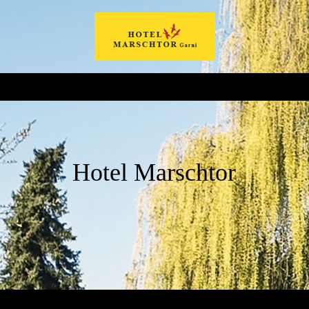
Hotel Marschtor