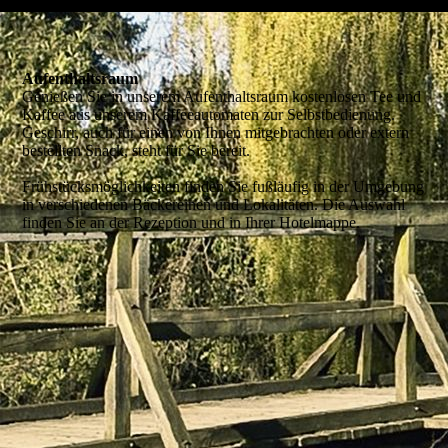
Aufenthaltsraum
Genießen Sie in unserem Aufenthaltsraum kostenlosen Tee und
Kaffee aus unserem Kaffeeautomaten zur Selbstbedienung.
Geschirr, auch für einen von Ihnen mitgebrachten oder extern
bestellten Snack, steht für Sie bereit.
Frühstücksmöglichkeiten finden Sie fußläufig in der Umgebung
in verschiedenen Bäckereinen und Lokalitäten. Die Auswahl
finden Sie an der Rezeption und in Ihrer Hotelmappe.