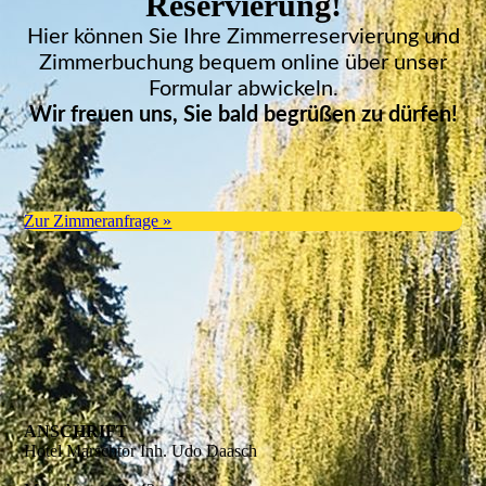
Reservierung!
Hier können Sie Ihre Zimmerreservierung und
Zimmerbuchung bequem online über unser
Formular abwickeln.
Wir freuen uns, Sie bald begrüßen zu dürfen!
Zur Zimmeranfrage »
ANSCHRIFT
Hotel Marschtor Inh. Udo Daasch