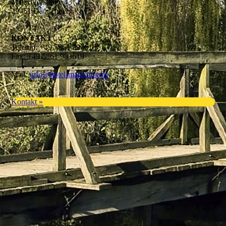
Marschtorstraße 43
29451 Dannenberg
KONTAKT
Telefon: +49 5861 983610
Fax: +49 5861 983619
Mail:
info@hotel-marschtor.de
Kontakt »